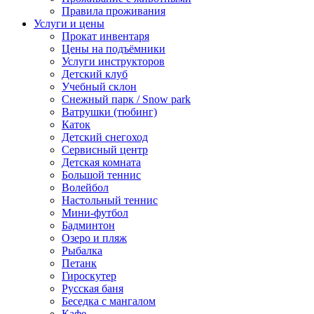
Правила проживания
Услуги и цены
Прокат инвентаря
Цены на подъёмники
Услуги инструкторов
Детский клуб
Учебный склон
Снежный парк / Snow park
Ватрушки (тюбинг)
Каток
Детский снегоход
Сервисный центр
Детская комната
Большой теннис
Волейбол
Настольный теннис
Мини-футбол
Бадминтон
Озеро и пляж
Рыбалка
Петанк
Гироскутер
Русская баня
Беседка с мангалом
Кафе