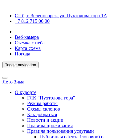
СПб, г. Зеленогорск, ул. Пухтолова гора 1А
+7 812 715 06 00
Веб-камера
Съемка с неба
Карта-схема
Погода
Toggle navigation
Лето
Зима
О курорте
ГЛК "Пухтолова гора"
Режим работы
Схемы склонов
Как добраться
Новости и акции
Правила проживания
Правила пользования услугами
Публичная оферта (договор) о