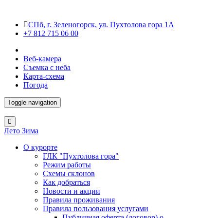
СПб, г. Зеленогорск, ул. Пухтолова гора 1А
+7 812 715 06 00
Веб-камера
Съемка с неба
Карта-схема
Погода
Toggle navigation
Лето
Зима
О курорте
ГЛК "Пухтолова гора"
Режим работы
Схемы склонов
Как добраться
Новости и акции
Правила проживания
Правила пользования услугами
Публичная оферта (договор) о