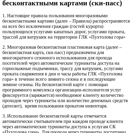
бесконтактными картами (ски-пасс)
1. Настоящие правила пользования многоразовыми
бесконтактными картами (далее – Правила) распространяются
на всех без исключения граждан (гостей курорта)
пользующихся услугами канатных дорог, услугами проката,
трассой для ватрушек на территории ГЛК «Пухтолова гора»
2. Многоразовая бесконтактная пластиковая карта (далее –
бесконтактная карта, ски-пасс) предназначена для
многократного сезонного использования для прохода
посетителей через автоматические турникеты доступа на
горнолыжные подъемники, трассу для ватрушек, услугами
проката снаряжения в дни и часы работы ГЛК «Пухтолова
гора» в течение всего зимнего сезона и в последующие
зимние сезоны. На бесконтактной карте с помощью
программного комплекса организации-исполнителя услуг
фиксируется (заряжается) необходимое клиенту количество
проходов через турникеты или количество денежных средств
(депозит), время пользования прокатом инвентаря.
3. Использование бесконтактной карты отмечается
автоматически считывателем при каждом проходе клиента
через автоматические турникеты доступа к услугам СК
«Пухтолова гора». Для прохода через турникеты достаточно