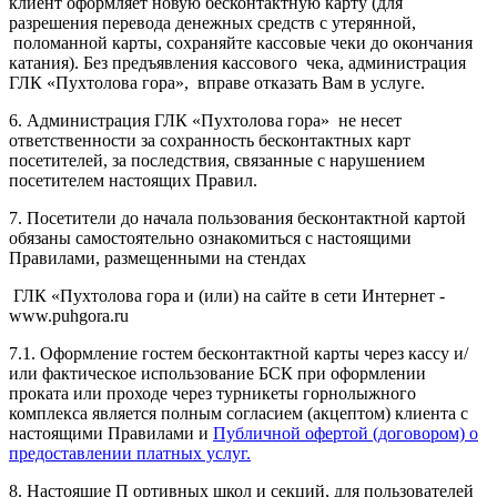
клиент оформляет новую бесконтактную карту (для
разрешения перевода денежных средств с утерянной,
поломанной карты, сохраняйте кассовые чеки до окончания
катания). Без предъявления кассового чека, администрация
ГЛК «Пухтолова гора», вправе отказать Вам в услуге.
6. Администрация ГЛК «Пухтолова гора» не несет
ответственности за сохранность бесконтактных карт
посетителей, за последствия, связанные с нарушением
посетителем настоящих Правил.
7. Посетители до начала пользования бесконтактной картой
обязаны самостоятельно ознакомиться с настоящими
Правилами, размещенными на стендах
ГЛК «Пухтолова гора и (или) на сайте в сети Интернет -
www.puhgora.ru
7.1. Оформление гостем бесконтактной карты через кассу и/
или фактическое использование БСК при оформлении
проката или проходе через турникеты горнолыжного
комплекса является полным согласием (акцептом) клиента с
настоящими Правилами и
Публичной офертой (договором) о
предоставлении платных услуг.
8. Настоящие П ортивных школ и секций, для пользователей