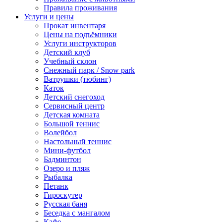
Правила проживания
Услуги и цены
Прокат инвентаря
Цены на подъёмники
Услуги инструкторов
Детский клуб
Учебный склон
Снежный парк / Snow park
Ватрушки (тюбинг)
Каток
Детский снегоход
Сервисный центр
Детская комната
Большой теннис
Волейбол
Настольный теннис
Мини-футбол
Бадминтон
Озеро и пляж
Рыбалка
Петанк
Гироскутер
Русская баня
Беседка с мангалом
Кафе