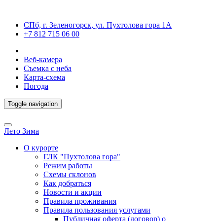
СПб, г. Зеленогорск, ул. Пухтолова гора 1А
+7 812 715 06 00
Веб-камера
Съемка с неба
Карта-схема
Погода
Toggle navigation
Лето
Зима
О курорте
ГЛК "Пухтолова гора"
Режим работы
Схемы склонов
Как добраться
Новости и акции
Правила проживания
Правила пользования услугами
Публичная оферта (договор) о