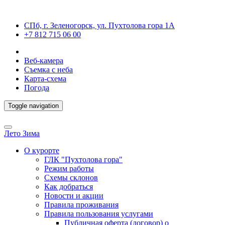
СПб, г. Зеленогорск, ул. Пухтолова гора 1А
+7 812 715 06 00
Веб-камера
Съемка с неба
Карта-схема
Погода
Toggle navigation
Лето
Зима
О курорте
ГЛК "Пухтолова гора"
Режим работы
Схемы склонов
Как добраться
Новости и акции
Правила проживания
Правила пользования услугами
Публичная оферта (договор) о