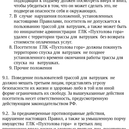
подходящий к подъему должен посмотреть вверх и вниз,
чтобы убедиться в том, что он может сделать это, не
подвергая опасности себя и окружающих.
В случае нарушения положений, установленных
настоящими Правилами, посетитель не допускается к
пользованию трассой для ватрушек, а также может быть
по инициативе администрации ГЛК «Пухтолова гора»
удален с территории трассы для ватрушек без возврата
стоимости оплаченных услуг.
Посетители ГЛК «Пухтолова гора» должны покинуть
территорию спуска для ватрушек не позднее
установленного времени окончания работы трассы для
спуска на ватрушках.
Прочие положения
9.1. Поведение пользователей трассой для ватрушек не
должно мешать третьим лицам, представлять угрозу
безопасности их жизни и здоровью либо в той или иной
форме ограничивать их свободу. За вышеуказанные действия
посетитель несет ответственность, предусмотренную
действующим законодательством РФ.
9.2. За преднамеренные противоправные действия,
нарушение настоящих Правил, а также за умышленную порчу
имущества ГЛК «Пухтолова гора» и третьих лиц
причинение вреда жизни и здоровью третьих лиц, посетители