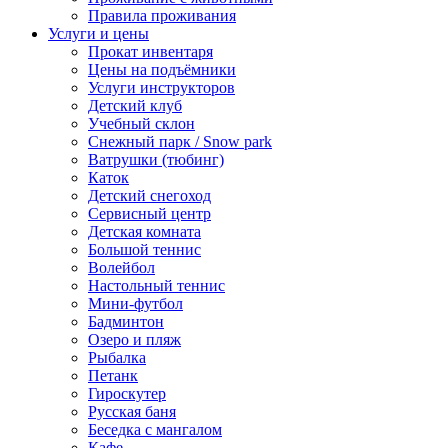
Правила проживания
Услуги и цены
Прокат инвентаря
Цены на подъёмники
Услуги инструкторов
Детский клуб
Учебный склон
Снежный парк / Snow park
Ватрушки (тюбинг)
Каток
Детский снегоход
Сервисный центр
Детская комната
Большой теннис
Волейбол
Настольный теннис
Мини-футбол
Бадминтон
Озеро и пляж
Рыбалка
Петанк
Гироскутер
Русская баня
Беседка с мангалом
Кафе