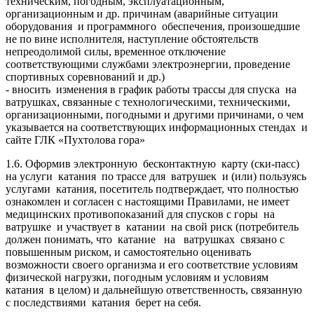
техническим, погодным, эксплуатационным,
организационным и др. причинам (аварийные ситуации
оборудования и программного обеспечения, произошедшие
не по вине исполнителя, наступление обстоятельств
непреодолимой силы, временное отключение
соответствующими службами электроэнергии, проведение
спортивных соревнований и др.)
- вносить изменения в график работы трассы для спуска на
ватрушках, связанные с технологическими, техническими,
организационными, погодными и другими причинами, о чем
указывается на соответствующих информационных стендах и
сайте ГЛК «Пухтолова гора»
1.6. Оформив электронную бесконтактную карту (ски-пасс)
на услуги катания по трассе для ватрушек и (или) пользуясь
услугами катания, посетитель подтверждает, что полностью
ознакомлен и согласен с настоящими Правилами, не имеет
медицинских противопоказаний для спусков с горы на
ватрушке и участвует в катании на свой риск (потребитель
должен понимать, что катание на ватрушках связано с
повышенным риском, и самостоятельно оценивать
возможности своего организма и его соответствие условиям
физической нагрузки, погодным условиям и условиям
катания в целом) и дальнейшую ответственность, связанную
с последствиями катания берет на себя.