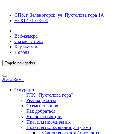
СПб, г. Зеленогорск, ул. Пухтолова гора 1А
+7 812 715 06 00
Веб-камера
Съемка с неба
Карта-схема
Погода
Toggle navigation
Лето
Зима
О курорте
ГЛК "Пухтолова гора"
Режим работы
Схемы склонов
Как добраться
Новости и акции
Правила проживания
Правила пользования услугами
Публичная оферта (договор) о