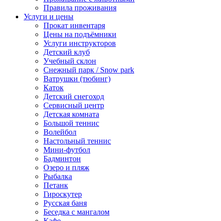
Правила проживания
Услуги и цены
Прокат инвентаря
Цены на подъёмники
Услуги инструкторов
Детский клуб
Учебный склон
Снежный парк / Snow park
Ватрушки (тюбинг)
Каток
Детский снегоход
Сервисный центр
Детская комната
Большой теннис
Волейбол
Настольный теннис
Мини-футбол
Бадминтон
Озеро и пляж
Рыбалка
Петанк
Гироскутер
Русская баня
Беседка с мангалом
Кафе