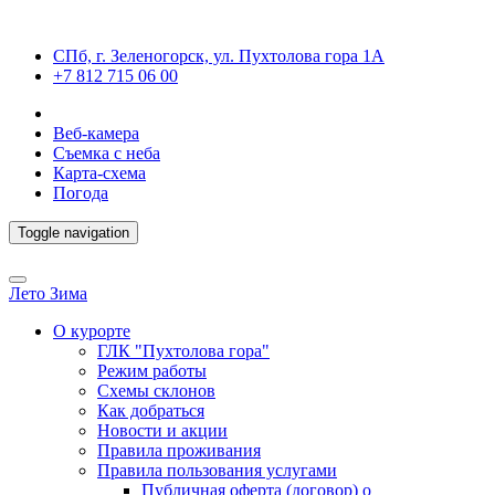
СПб, г. Зеленогорск, ул. Пухтолова гора 1А
+7 812 715 06 00
Веб-камера
Съемка с неба
Карта-схема
Погода
Toggle navigation
Лето
Зима
О курорте
ГЛК "Пухтолова гора"
Режим работы
Схемы склонов
Как добраться
Новости и акции
Правила проживания
Правила пользования услугами
Публичная оферта (договор) о