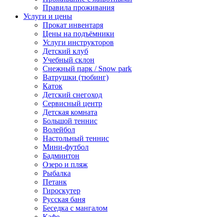
Правила проживания
Услуги и цены
Прокат инвентаря
Цены на подъёмники
Услуги инструкторов
Детский клуб
Учебный склон
Снежный парк / Snow park
Ватрушки (тюбинг)
Каток
Детский снегоход
Сервисный центр
Детская комната
Большой теннис
Волейбол
Настольный теннис
Мини-футбол
Бадминтон
Озеро и пляж
Рыбалка
Петанк
Гироскутер
Русская баня
Беседка с мангалом
Кафе