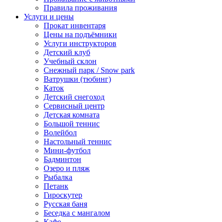
Правила проживания
Услуги и цены
Прокат инвентаря
Цены на подъёмники
Услуги инструкторов
Детский клуб
Учебный склон
Снежный парк / Snow park
Ватрушки (тюбинг)
Каток
Детский снегоход
Сервисный центр
Детская комната
Большой теннис
Волейбол
Настольный теннис
Мини-футбол
Бадминтон
Озеро и пляж
Рыбалка
Петанк
Гироскутер
Русская баня
Беседка с мангалом
Кафе