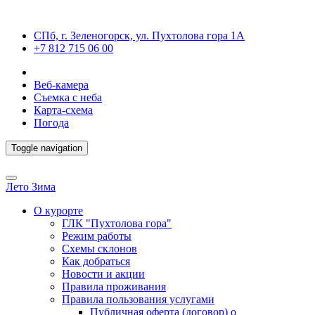
СПб, г. Зеленогорск, ул. Пухтолова гора 1А
+7 812 715 06 00
Веб-камера
Съемка с неба
Карта-схема
Погода
Toggle navigation
Лето
Зима
О курорте
ГЛК "Пухтолова гора"
Режим работы
Схемы склонов
Как добраться
Новости и акции
Правила проживания
Правила пользования услугами
Публичная оферта (договор) о